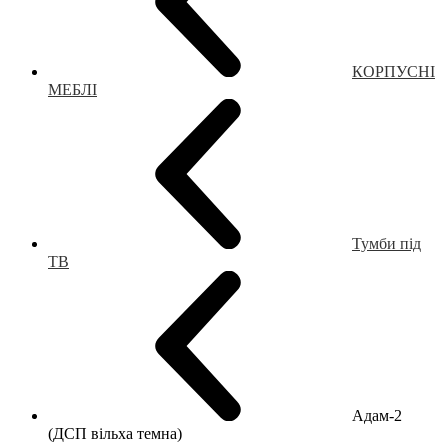
КОРПУСНІ
МЕБЛІ
Тумби під
ТВ
Адам-2
(ДСП вільха темна)