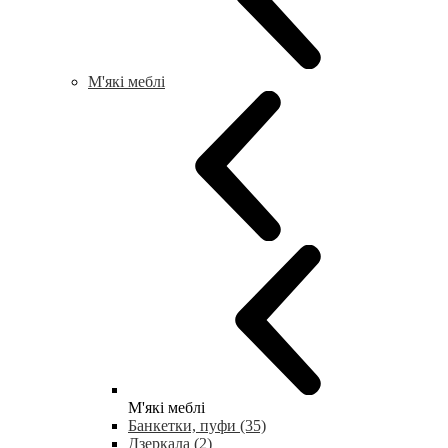
М'які меблі
М'які меблі
Банкетки, пуфи (35)
Дзеркала (2)