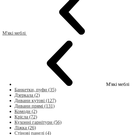
М'які меблі
М'які меблі
Банкетки, пуфи (35)
Дзеркала (2)
Дивани кутові (127)
Дивани прямі (131)
Комоди (2)
Крісла (72)
Кухонні гарнітури (56)
Ліжка (26)
Стінові панелі (4)