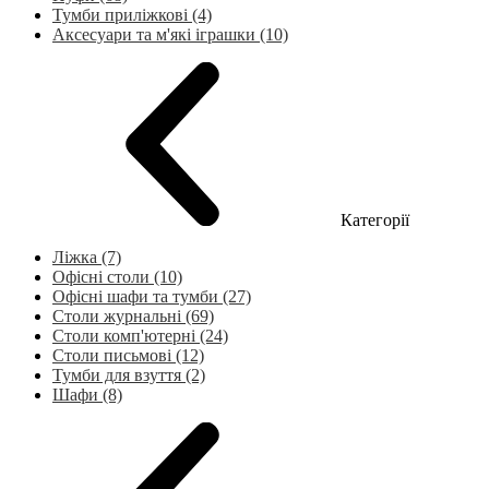
Тумби приліжкові (4)
Аксесуари та м'які іграшки (10)
Категорії
Ліжка (7)
Офісні столи (10)
Офісні шафи та тумби (27)
Столи журнальні (69)
Столи комп'ютерні (24)
Столи письмові (12)
Тумби для взуття (2)
Шафи (8)