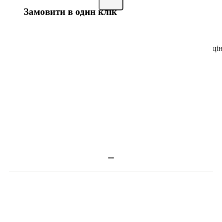
Замовити в один клік
Після того, як ви відправите форму замовлення, з вами
зв’яжеться наш менеджер, щоб з’ясувати деталі: колір,
матеріал, терміни виготовлення і сформувати загальну ці
замовлення.
Відправити замовлення
...