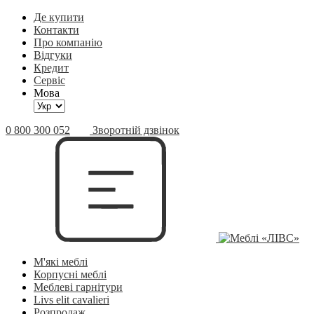
Де купити
Контакти
Про компанію
Відгуки
Кредит
Сервіс
Мова
0 800 300 052
Зворотній дзвінок
М'які меблі
Корпусні меблі
Меблеві гарнітури
Livs elit cavalieri
Розпродаж