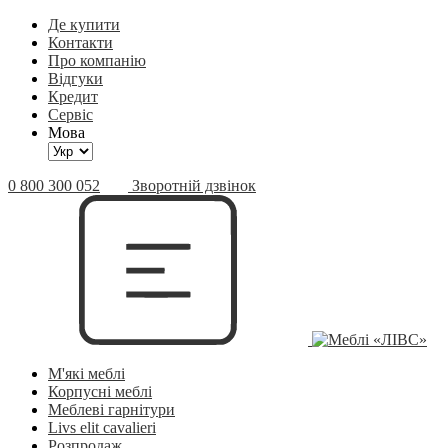
Де купити
Контакти
Про компанію
Відгуки
Кредит
Сервіс
Мова
0 800 300 052
Зворотній дзвінок
М'які меблі
Корпусні меблі
Меблеві гарнітури
Livs elit cavalieri
Розпродаж