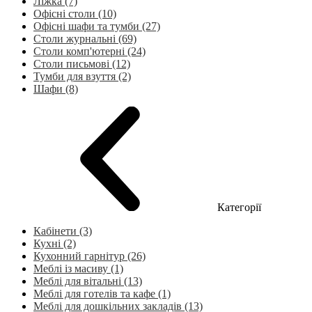
Ліжка (7)
Офісні столи (10)
Офісні шафи та тумби (27)
Столи журнальні (69)
Столи комп'ютерні (24)
Столи письмові (12)
Тумби для взуття (2)
Шафи (8)
Категорії
Кабінети (3)
Кухні (2)
Кухонний гарнітур (26)
Меблі із масиву (1)
Меблі для вітальні (13)
Меблі для готелів та кафе (1)
Меблі для дошкільних закладів (13)