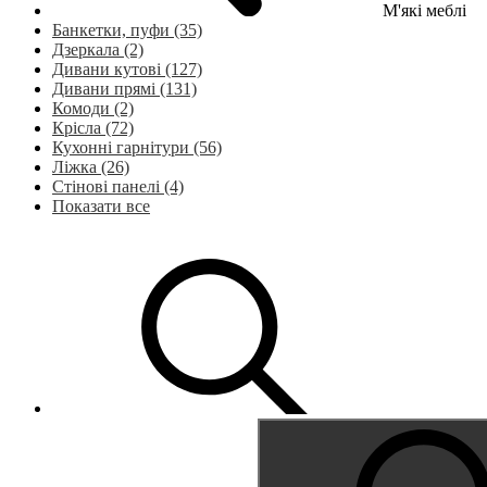
М'які меблі
Банкетки, пуфи (35)
Дзеркала (2)
Дивани кутові (127)
Дивани прямі (131)
Комоди (2)
Крісла (72)
Кухонні гарнітури (56)
Ліжка (26)
Стінові панелі (4)
Показати все