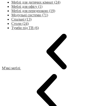
Меблі для дитячих кімнат (24)
Меблі для офісу (1)
Меблі для передпокою (19)
Модульні системи (71)
Спальні (13)
Столи (24)
Тумби під ТВ (6)
М'які меблі