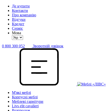
Де купити
Контакти
Про компанію
Відгуки
Кредит
Сервіс
Мова
0 800 300 052
Зворотній дзвінок
М'які меблі
Корпусні меблі
Меблеві гарнітури
Livs elit cavalieri
Розпродаж