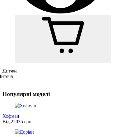
Дитяча
Дитяча
Популярні моделі
Хофман
Від 22035 грн