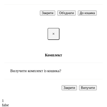
Закрити
Об'єднати
До кошика
×
Комплект
Вилучити комплект із кошика?
Закрити
Вилучити
1
false