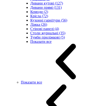
Дивани кутові (127)
Дивани прямі (131)
Комоди (2)
Крісла (72)
Кухонні гарнітури (56)
Ліжка (26)
Стінові панелі (4)
Столи журнальні (35)
Тумби приліжкові (5)
Показати все
Показати все