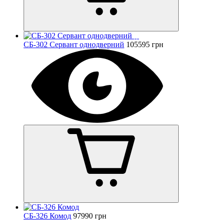
СБ-302 Сервант однодверний
105595 грн
СБ-326 Комод
97990 грн