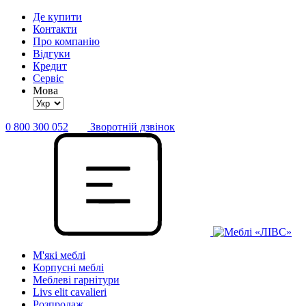
Де купити
Контакти
Про компанію
Відгуки
Кредит
Сервіс
Мова
0 800 300 052
Зворотній дзвінок
М'які меблі
Корпусні меблі
Меблеві гарнітури
Livs elit cavalieri
Розпродаж