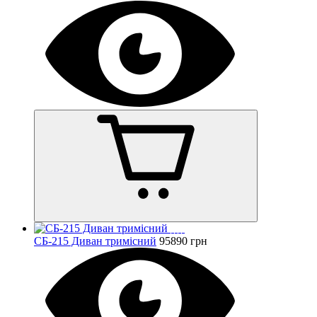
СБ-215 Диван тримісний
95890 грн