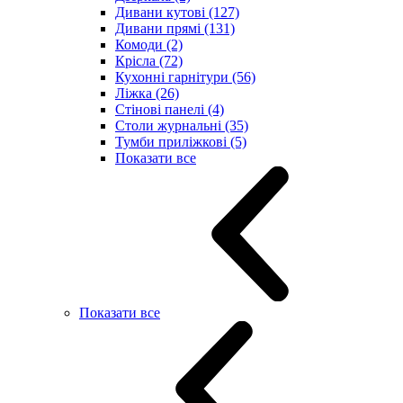
Дивани кутові (127)
Дивани прямі (131)
Комоди (2)
Крісла (72)
Кухонні гарнітури (56)
Ліжка (26)
Стінові панелі (4)
Столи журнальні (35)
Тумби приліжкові (5)
Показати все
Показати все