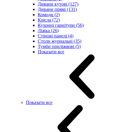
Дивани кутові (127)
Дивани прямі (131)
Комоди (2)
Крісла (72)
Кухонні гарнітури (56)
Ліжка (26)
Стінові панелі (4)
Столи журнальні (35)
Тумби приліжкові (5)
Показати все
Показати все