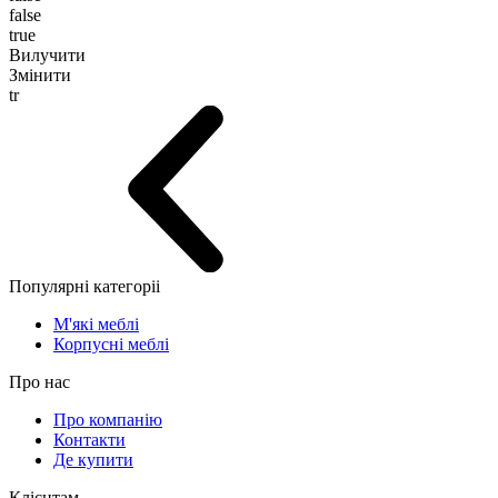
false
true
Вилучити
Змінити
tr
Популярні категоріі
М'які меблі
Корпусні меблі
Про нас
Про компанію
Контакти
Де купити
Клієнтам