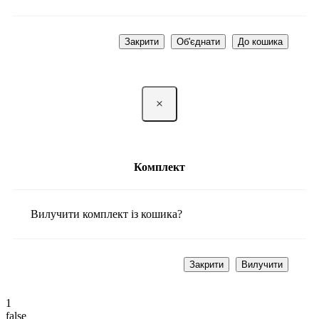
Закрити
Об'єднати
До кошика
×
Комплект
Вилучити комплект із кошика?
Закрити
Вилучити
1
false