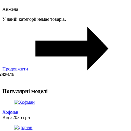
Анжела
У даній категорії немає товарів.
Продовжити
Анжела
Популярні моделі
Хофман
Від 22035 грн