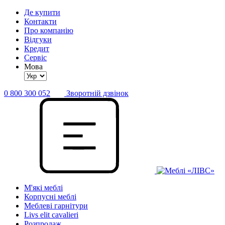
Де купити
Контакти
Про компанію
Відгуки
Кредит
Сервіс
Мова
0 800 300 052
Зворотній дзвінок
М'які меблі
Корпусні меблі
Меблеві гарнітури
Livs elit cavalieri
Розпродаж